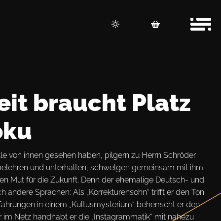
it braucht Platz
oku
ule von innen gesehen haben, pilgern zu Herrn Schröder
 belehren und unterhalten, schwelgen gemeinsam mit ihm
sen Mut für die Zukunft. Denn der ehemalige Deutsch- und
ch andere Sprachen: Als „Korrekturensohn“ trifft er den Ton
fahrungen in einem „Kultusmysterium“ beherrscht er den
r im Netz handhabt er die „Instagrammatik“ mit nahezu